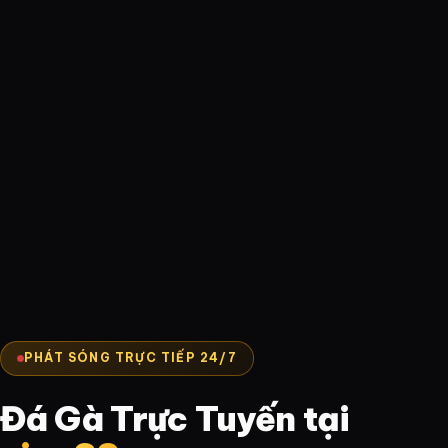
PHÁT SÓNG TRỰC TIẾP 24/7
Đá Gà Trực Tuyến tại