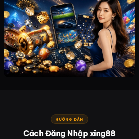
HƯỚNG DẪN
Cách Đăng Nhập xing88