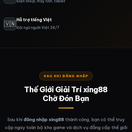
Điện thoại, máy tính, tablet
Hỗ trợ tiếng Việt
🇻🇳
Đội ngũ người Việt 24/7
SAU KHI ĐĂNG NHẬP
Thế Giới Giải Trí xing88
Chờ Đón Bạn
Sau khi
đăng nhập xing88
thành công, bạn có thể truy
cập ngay toàn bộ kho game và dịch vụ đẳng cấp thế giới