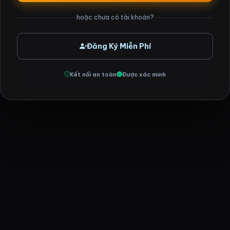
hoặc chưa có tài khoản?
Đăng Ký Miễn Phí
Kết nối an toàn
Được xác minh