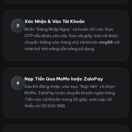
Xác Nhận & Vào Tài Khoản
3
Nhấn "Đăng Nhập Ngay" và hoàn tất xác thực
OTP nếu được yêu cầu. Sau vài giây, bạn sẽ được
chuyển thẳng vào trang chủ tài khoản
xing88
với
toàn bộ tính năng sẵn sàng sử dụng.
Nạp Tiền Qua MoMo hoặc ZaloPay
4
Sau khi đăng nhập, vào mục "Nạp tiền" và chọn
MoMo, ZaloPay hoặc chuyển khoản ngân hàng.
Tiền vào tài khoản trong 30 giây, mức nạp tối
thiểu chỉ 50.000 VNĐ.