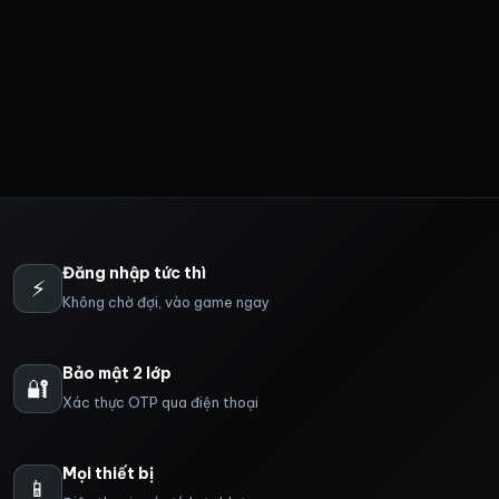
Đăng nhập tức thì
⚡
Không chờ đợi, vào game ngay
Bảo mật 2 lớp
🔐
Xác thực OTP qua điện thoại
Mọi thiết bị
📱