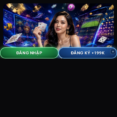
×
ĐĂNG NHẬP
ĐĂNG KÝ +199K
BẢO MẬT