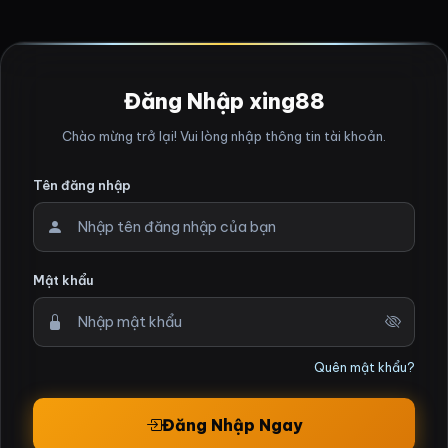
Đăng Nhập xing88
Chào mừng trở lại! Vui lòng nhập thông tin tài khoản.
Tên đăng nhập
Mật khẩu
Quên mật khẩu?
Đăng Nhập Ngay